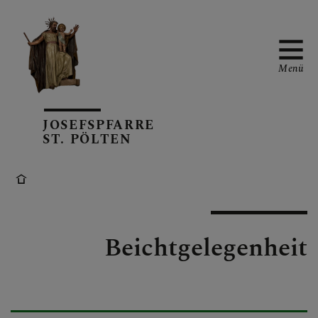
Menü
JOSEFSPFARRE
TERMINKALENDER
ST. PÖLTEN
PFARRBLATT
Beichtgelegenheit
AKTUELL