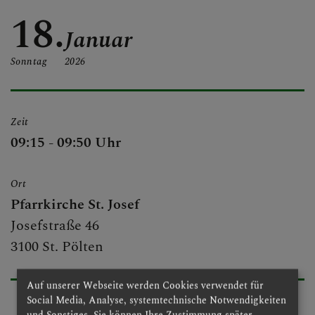
GOTTESDIENSTE
18.
Januar
Sonntag
2026
JOSEFSPFARRE
Zeit
09:15 - 09:50 Uhr
GRUPPEN & RUNDEN
Ort
Pfarrkirche St. Josef
GALERIE
Josefstraße 46
3100 St. Pölten
Auf unserer Webseite werden Cookies verwendet für
Social Media, Analyse, systemtechnische Notwendigkeiten
und Sonstiges. Sie können Ihre Zustimmung später