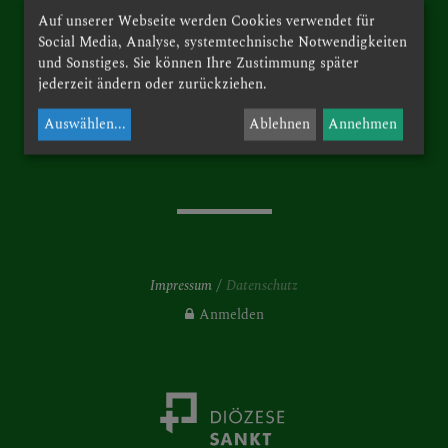
Pfarre St. Josef in St. Pölten
GOTTESDIENSTE
Auf unserer Webseite werden Cookies verwendet für
Social Media, Analyse, systemtechnische Notwendigkeiten
und Sonstiges. Sie können Ihre Zustimmung später
Josefstr. 46
jederzeit ändern oder zurückziehen.
3100 St. Pölten
JOSEFSPFARRE
Auswählen
...
Ablehnen
Annehmen
Telefon: +43 (0) 2742 73218
GRUPPEN & RUNDEN
Impressum
Datenschutz
GALERIE
Anmelden