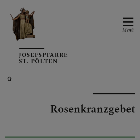
Menü
JOSEFSPFARRE
TERMINKALENDER
ST. PÖLTEN
PFARRBLATT
Rosenkranzgebet
AKTUELL