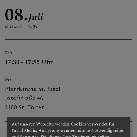
GOTTESDIENSTE
08.
Juli
Mittwoch
2026
JOSEFSPFARRE
Zeit
17:30 - 17:55 Uhr
GRUPPEN & RUNDEN
Ort
Pfarrkirche St. Josef
GALERIE
Josefstraße 46
3100 St. Pölten
Auf unserer Webseite werden Cookies verwendet für
Social Media, Analyse, systemtechnische Notwendigkeiten
und Sonstiges. Sie können Ihre Zustimmung später